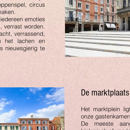
ppenspel, circus
smaken.
 iedereen emoties
, verrast worden.
cht, verrassend,
 het lachen en
s nieuwsgierig te
De marktplaats
e-museum
Het marktplein li
useum biedt rijke
onze gastenkamer
llende gebieden:
De meeste aang
rikaanse kunst en is