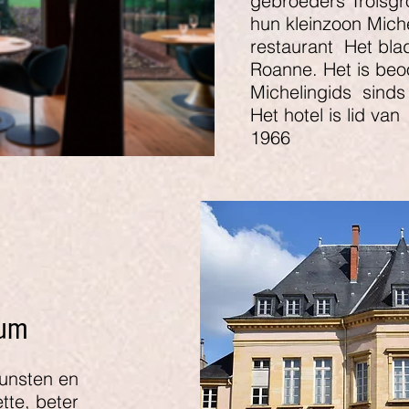
gebroeders Troisgr
hun kleinzoon Miche
restaurant
Het bla
Roanne. Het is beo
Michelingids
sinds
Het hotel is lid van
1966
eum
unsten en
tte, beter