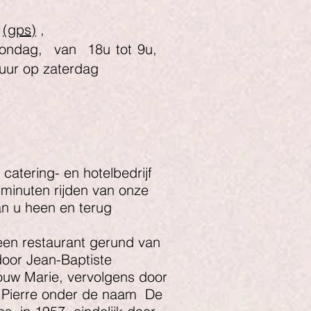
n
(gps)
,
zondag,
van
18u tot 9u,
 uur op zaterdag
atering- en hotelbedrijf
0 minuten rijden van onze
an u heen en terug
 een restaurant gerund van
door Jean-Baptiste
rouw Marie, vervolgens door
 Pierre onder de naam
De