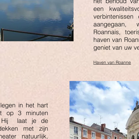
het behoud van
een kwaliteits
verbintenissen
aangegaan, wa
Roannais, toer
haven van Roan
geniet van uw ver
Haven van Roanne
egen in het hart
gt op 3 minuten
Hij
laat je de
dekken met zijn
ater natuurlijk,