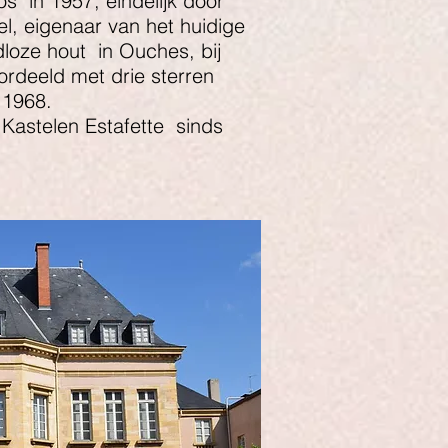
os
in 1957, eindelijk door
l, eigenaar van het huidige
dloze hout
in Ouches, bij
ordeeld met drie sterren
 1968.
Kastelen Estafette
sinds