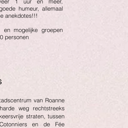
veer 1 uur en meer,
goede humeur, allemaal
pe anekdotes!!!
en en mogelijke groepen
30 personen
s
 stadscentrum van Roanne
rharde weg rechtstreeks
eersvrije straten, tussen
Cotonniers en de Fée