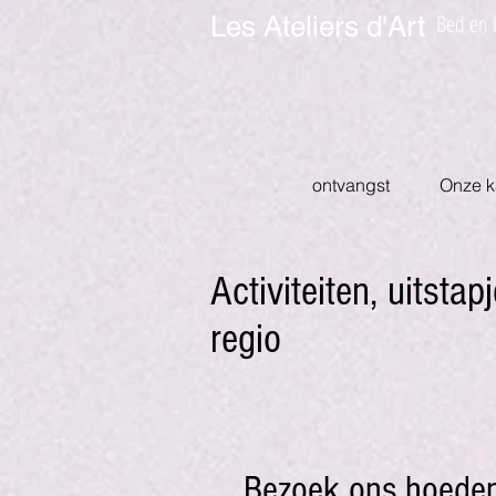
Bed en b
Les Ateliers d'Art
ontvangst
Onze k
Activiteiten, uitst
regio
Bezoek ons hoed