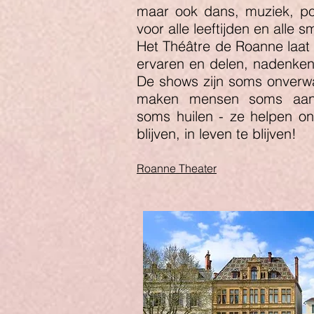
maar ook dans, muziek, po
voor alle leeftijden en alle 
Het Théâtre de Roanne laat
ervaren en delen, nadenken
De shows zijn soms onverwa
maken mensen soms aan
soms huilen - ze helpen on
blijven, in leven te blijven!
Roanne Theater
Joseph Dechelett
Het Joseph Déchelette-m
collecties op verschi
keramiek, schilderijen, Af