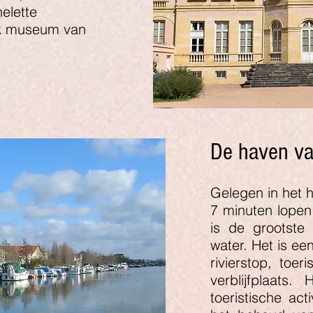
elette
jk museum van
De haven v
Gelegen in het 
7 minuten lope
is de grootste 
water. Het is ee
rivierstop, toeri
verblijfplaats.
H
toeristische act