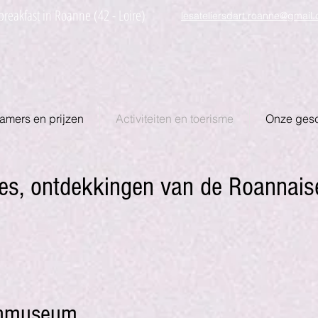
reakfast in Roanne (42 - Loire)
lesateliersdart.roanne@gmail
amers en prijzen
Activiteiten en toerisme
Onze gesc
apjes, ontdekkingen van de Roannais
enmuseum