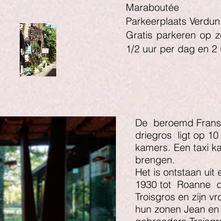
Maraboutée
Parkeerplaats Verdu
Gratis parkeren op 
1/2 uur per dag en 2
De
beroemd Frans c
driegros
ligt op 1
kamers. Een taxi k
brengen.
Het is ontstaan uit
1930 tot
Roanne
Troisgros en zijn v
hun zonen Jean en